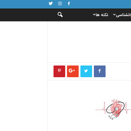
انشناسی
نکته ها