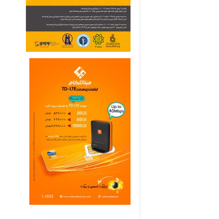
ی
م
ا
ر
ی
ه
ا
ی
خ
ا