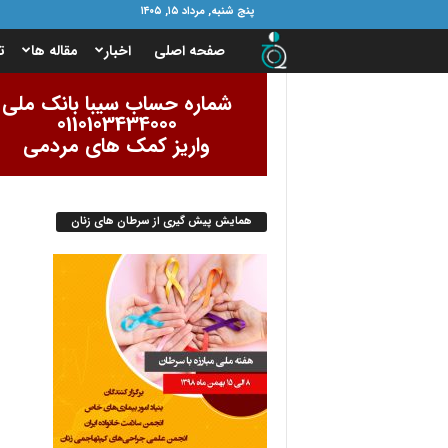
پنج شنبه, مرداد ۱۵, ۱۴۰۵
ب
صفحه اصلی
اخبار
مقاله ها
ت
ن
شماره حساب سیبا بانک ملی
0110103434000
ی
واریز کمک های مردمی
ا
همایش پیش گیری از سرطان های زنان
د
ا
م
و
ر
ب