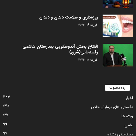
روزه‌داری و سلامت دهان و دندان
فوریه 19, 2026
افتتاح بخش آندوسکوپی بیمارستان هاشمی
رفسنجانی(شرق)
فوریه 10, 2026
رده محبوب
283
اخبار
138
دانستی های بیماران خاص
131
ویژه ها
99
علمی
97
دسته‌بندی نشده