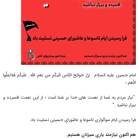
امام حسین علیه السلام : إنَّ حَوائِجَ النّاسِ اِلَیکُم مِن نِعَمِ اللّه ِ عَلَیکُم فَلاتَمَلُّوا
النِّعَمَ ؛
“نیاز مردم به شما از نعمت هاى خدا بر شما است ؛ از این نعمت افسرده و
بیزار نباشید .”
فرا رسیدن ایام سوگواری تاسوعا و عاشورای حسینی تسلیت باد.
هم اکنون نیازمند یاری سبزتان هستیم.