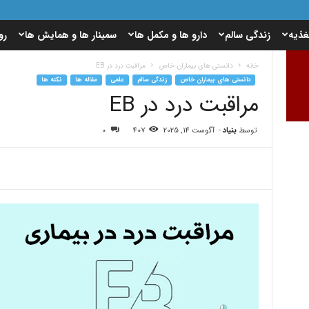
غذیه
زندگی سالم
دارو ها و مکمل ها
سمینار ها و همایش ها
رو
خانه
دانستی های بیماران خاص
مراقبت درد در EB
دانستی های بیماران خاص
زندگی سالم
علمی
مقاله ها
نکته ها
مراقبت درد در EB
توسط
بنیاد
-
آگوست 14, 2025
407
0