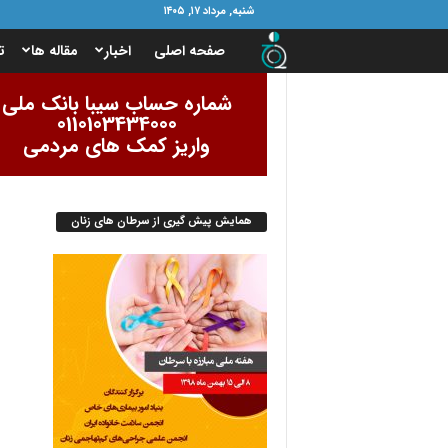
شنبه, مرداد ۱۷, ۱۴۰۵
ب
صفحه اصلی
اخبار
مقاله ها
ت
ن
شماره حساب سیبا بانک ملی
0110103434000
ی
واریز کمک های مردمی
ا
همایش پیش گیری از سرطان های زنان
د
ا
م
و
ر
ب