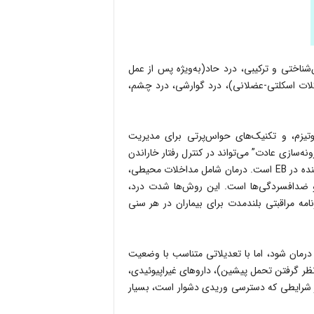
‌شناختی و ترکیبی، درد حاد(به‌ویژه پس از عمل
کلات اسکلتی-عضلانی)، درد گوارشی، درد چشم،
ناختی مانند درمان شناختی رفتاری (CBT)، هیپنوتیزم، و تکنیک‌های حواس‌پرتی برای مدیریت
سازی عادت” می‌تواند در کنترل رفتار خاراندن
مؤثر باشد. خارش، گرچه درد محسوب نمی‌شود، یکی از علائم آزاردهنده در EB است. درمان شامل مداخلات محیطی،
 و ضدافسردگی‌ها است. این روش‌ها شدت درد،
نامه مراقبتی بلندمدت برای بیماران در هر سنی
رد حاد، از جمله درد پس از جراحی، باید مشابه با بیماران غیر EB درمان شود، اما با تعدیلاتی متناسب با وضعیت
 نظر گرفتن تحمل پیشین)، داروهای غیراپیوئیدی،
در شرایطی که دسترسی وریدی دشوار است، بسیار