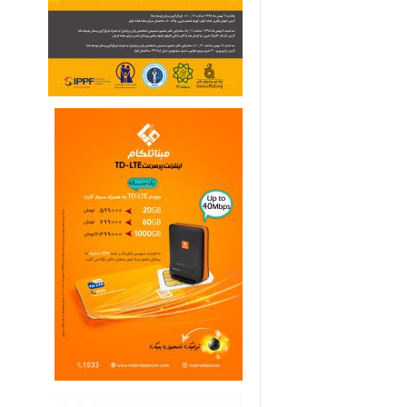
ی
م
ا
ر
ی
ه
ا
ی
خ
ا