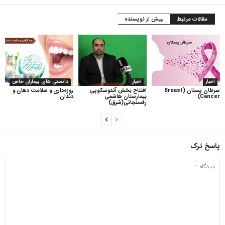
مقالات مرتبط
بیش از نویسنده
اخبار
اخبار
دانستی های بیماران خاص
سرطان پستان (Breast
افتتاح بخش آندوسکوپی
روزه‌داری و سلامت دهان و
Cancer)
بیمارستان هاشمی
دندان
رفسنجانی(شرق)
پاسخ ترک