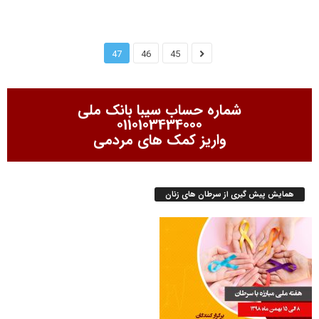
47
46
45
شماره حساب سیبا بانک ملی
0110103434000
واریز کمک های مردمی
همایش پیش گیری از سرطان های زنان