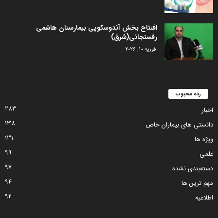
افتتاح بخش آندوسکوپی بیمارستان هاشمی
رفسنجانی(شرق)
فوریه 10, 2026
رده محبوب
283
اخبار
138
دانستی های بیماران خاص
131
ویژه ها
99
علمی
97
دسته‌بندی نشده
94
مهم ترین ها
92
اطلاعیه