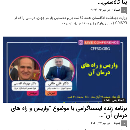
بتا-تالاسمی...
بنیاد
-
نوامبر 26, 2023
0
وزارت بهداشت انگلستان هفته گذشته برای نخستین بار در جهان، درمانی را که از
CRISPR (ابزار ویرایش ژن برنده جایزه نوبل که...
دسته‌بندی نشده
برنامه زنده اینستاگرامی با موضوع “واریس و راه های
درمان آن”...
بنیاد
-
نوامبر 23, 2021
0