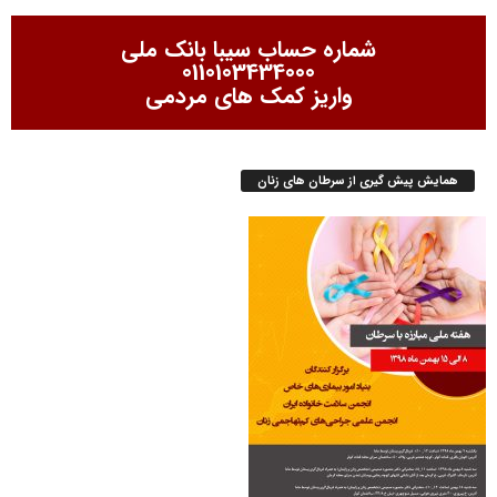
شماره حساب سیبا بانک ملی
0110103434000
واریز کمک های مردمی
همایش پیش گیری از سرطان های زنان