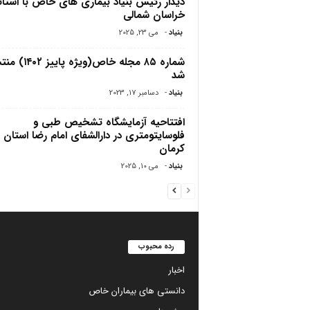
دیدار رئیس بنیاد بیماری های خاص با استاند
خراسان شمالی
بنیاد
-
می 23, 2025
شماره ۸۵ مجله خاص(ویژه پاییز
شد
بنیاد
-
دسامبر 17, 2023
افتتاحیه آزمایشگاه تشخیص طبی و
فلوسایتومتری در دارالشفای امام رضا استان
کرمان
بنیاد
-
می 10, 2025
رده محبوب
اخبار
دانستی های بیماران خاص