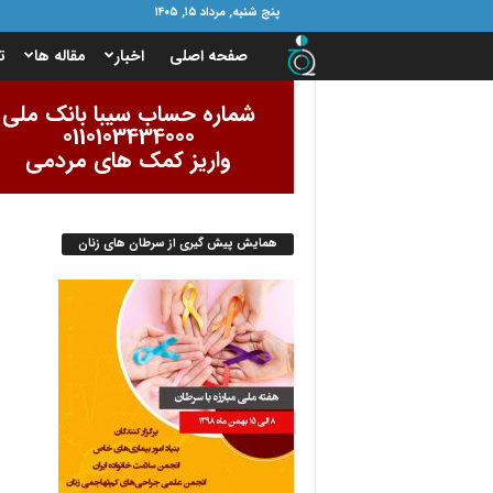
پنج شنبه, مرداد ۱۵, ۱۴۰۵
ب
صفحه اصلی
اخبار
مقاله ها
ت
ن
شماره حساب سیبا بانک ملی
0110103434000
ی
واریز کمک های مردمی
ا
همایش پیش گیری از سرطان های زنان
د
ا
م
و
ر
ب