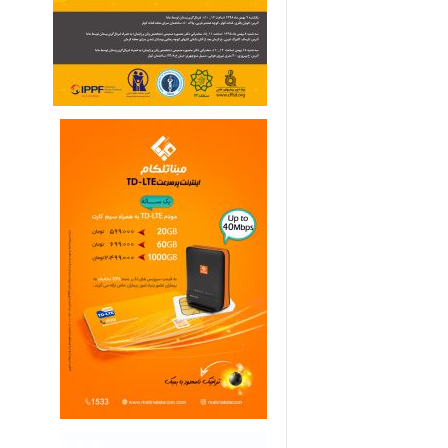
ی
م
ا
ر
ی
ه
ا
ی
خ
ا