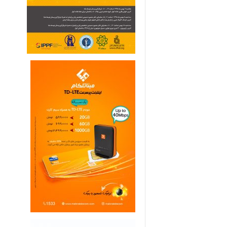
ی
م
ا
ر
ی
ه
ا
ی
خ
ا