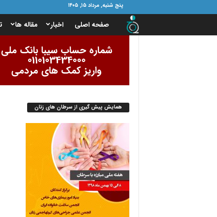
پنج شنبه, مرداد ۱۵, ۱۴۰۵
ب
صفحه اصلی
اخبار
مقاله ها
ت
ن
شماره حساب سیبا بانک ملی
0110103434000
ی
واریز کمک های مردمی
ا
همایش پیش گیری از سرطان های زنان
د
ا
م
و
ر
ب