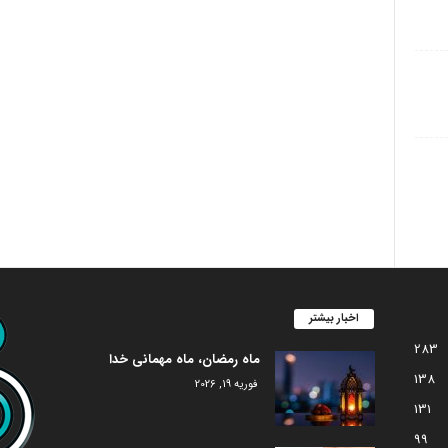
اخبار بیشتر
283
ماه رمضان، ماه مهمانی خدا
138
فوریه 19, 2026
131
99