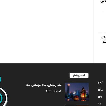
انی
یتی
شد
اخبار بیشتر
283
ماه رمضان، ماه مهمانی خدا
138
فوریه 19, 2026
131
99