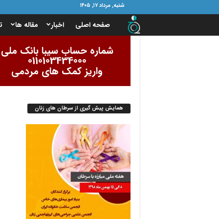
شنبه, مرداد ۱۷, ۱۴۰۵
ب
صفحه اصلی
اخبار
مقاله ها
ت
ن
شماره حساب سیبا بانک ملی
0110103434000
ی
واریز کمک های مردمی
ا
همایش پیش گیری از سرطان های زنان
د
ا
م
و
ر
ب