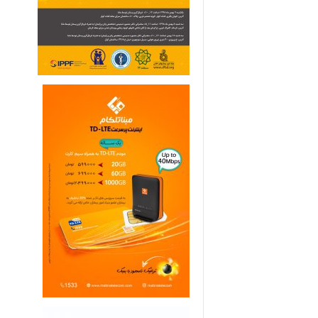
ی
م
ا
ر
ی
ه
ا
ی
خ
ا