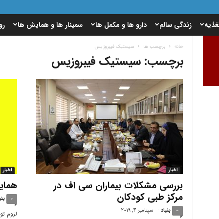
غذیه
زندگی سالم
دارو ها و مکمل ها
سمینار ها و همایش ها
رو
خانه
برچسب ها
سیستیک فیبروزیس
برچسب: سیستیک فیبروزیس
اخبار
اخبار
بررسی مشکلات بیماران سی اف در
همایش
مرکز طبی کودکان
0
بنی
0
بنیاد
-
سپتامبر 4, 2019
لزوم تو