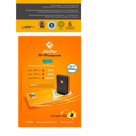
ی
م
ا
ر
ی
ه
ا
ی
خ
ا