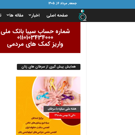
جمعه, مرداد ۱۶, ۱۴۰۵
ب
صفحه اصلی
اخبار
مقاله ها
ت
ن
شماره حساب سیبا بانک ملی
0110103434000
ی
واریز کمک های مردمی
ا
همایش پیش گیری از سرطان های زنان
د
ا
م
و
ر
ب