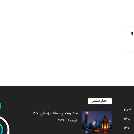
و
اخبار بیشتر
283
ماه رمضان، ماه مهمانی خدا
138
فوریه 19, 2026
131