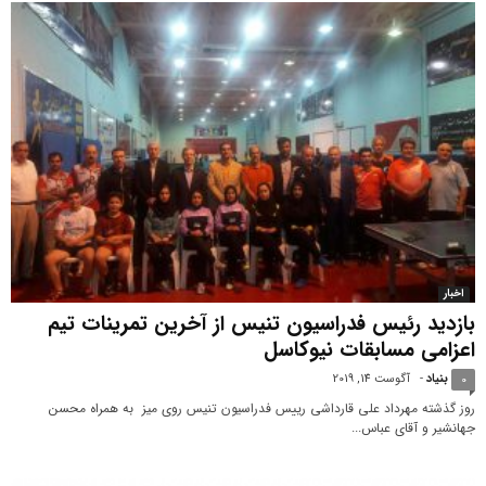
اخبار
بازدید رئیس فدراسیون تنیس از آخرین تمرینات تیم
اعزامی مسابقات نیوکاسل
بنیاد
-
آگوست 14, 2019
0
روز گذشته مهرداد علی قارداشی رییس فدراسیون تنیس روی میز به همراه محسن
جهانشیر و آقای عباس...