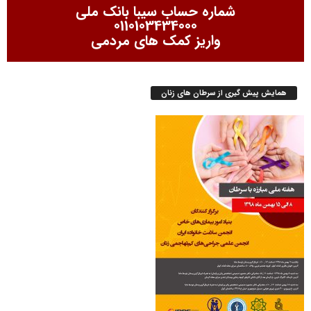
شماره حساب سیبا بانک ملی
0110103434000
واریز کمک های مردمی
همایش پیش گیری از سرطان های زنان