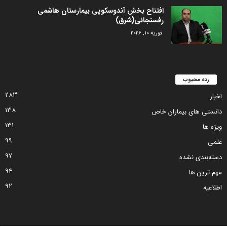
افتتاح بخش آندوسکوپی بیمارستان هاشمی
رفسنجانی(شرق)
فوریه 10, 2026
رده محبوب
283
اخبار
138
دانستی های بیماران خاص
131
ویژه ها
99
علمی
97
دسته‌بندی نشده
94
مهم ترین ها
92
اطلاعیه