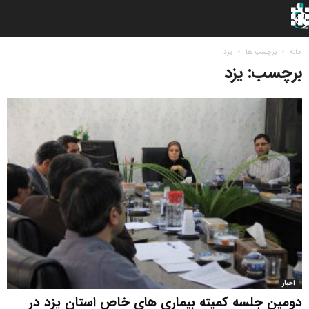
خانه
برچسب ها
یزد
برچسب: یزد
اخبار
دومین جلسه کمیته بیماری های خاص استان یزد در