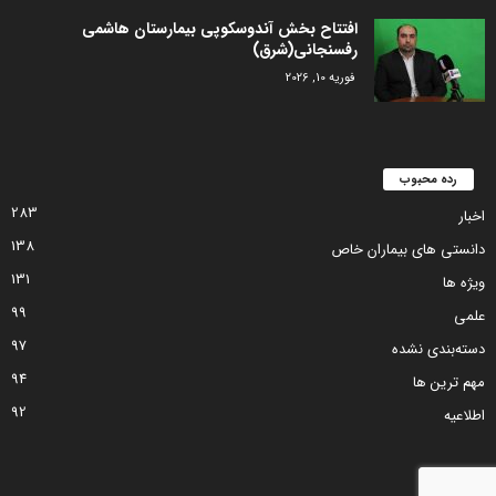
افتتاح بخش آندوسکوپی بیمارستان هاشمی
رفسنجانی(شرق)
فوریه 10, 2026
رده محبوب
283
اخبار
138
دانستی های بیماران خاص
131
ویژه ها
99
علمی
97
دسته‌بندی نشده
94
مهم ترین ها
92
اطلاعیه