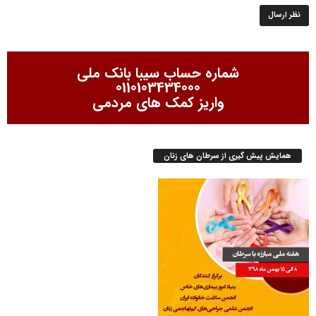
شماره حساب سیبا بانک ملی
0110103434000
واریز کمک های مردمی
همایش پیش گیری از سرطان های زنان