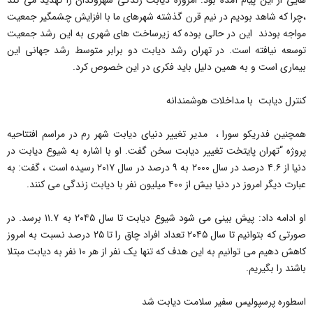
هایی از این پیام آمده بود: امروزه دیابت زندگی شهروندان را تهدید می کند
،چرا که شاهد بودیم در نیم قرن گذشته شهرهای ما با افزایش چشمگیر جمعیت
مواجه بودند این در حالی بوده که زیرساخت های شهری به این رشد جمعیت
توسعه نیافته است. در تهران رشد دیابت دو برابر متوسط رشد جهانی این
بیماری است و به همین دلیل باید فکری در این خصوص کرد.
کنترل دیابت با مداخلات هوشمندانه
همچنین فدریکو سورا ، مدیر تغییر دنیای دیابت شهر رم در مراسم افتتاحیه
پروژه “تهران پایتخت تغییر دیابت سخن گفت. او با اشاره به شیوع دیابت در
دنیا از ۴.۶ درصد در سال ۲۰۰۰ به ۹ درصد در سال ۲۰۱۷ رسیده است ، گفت: به
عبارت دیگر امروز در دنیا بیش از ۴۰۰ میلیون نفر با دیابت زندگی می کنند.
او ادامه داد: پیش بینی می شود شیوع دیابت تا سال ۲۰۴۵ به ۱۱.۷ برسد. در
صورتی که بتوانیم تا سال ۲۰۴۵ تعداد افراد چاق را تا ۲۵ درصد نسبت به امروز
کاهش دهیم می توانیم به این هدف که تنها یک نفر از هر ۱۰ نفر به دیابت مبتلا
باشند را بگیریم.
اسطوره پرسپولیس سفیر سلامت دیابت شد