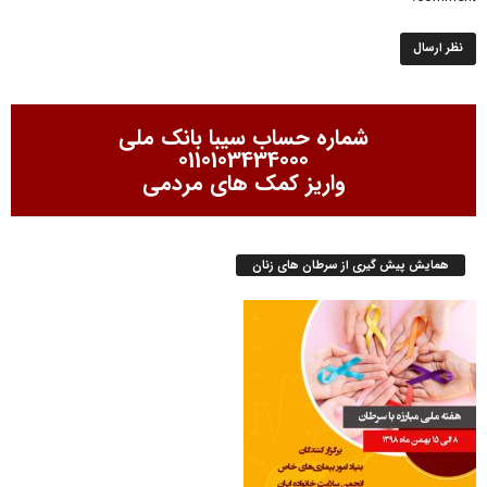
شماره حساب سیبا بانک ملی
0110103434000
واریز کمک های مردمی
همایش پیش گیری از سرطان های زنان