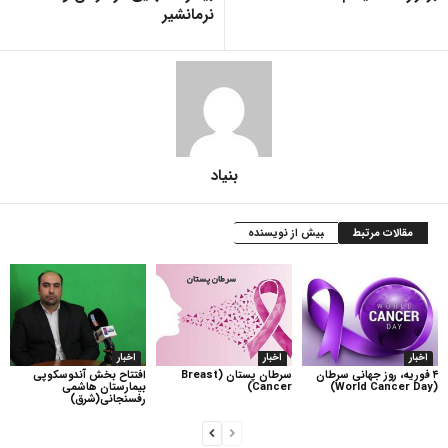
نرمانشیر
بنیاد
مقالات مرتبط
بیش از نویسنده
اخبار
اخبار
اخبار
۴ فوریه، روز جهانی سرطان
سرطان پستان (Breast
افتتاح بخش آندوسکوپی
(World Cancer Day)
Cancer)
بیمارستان هاشمی
رفسنجانی(شرق)