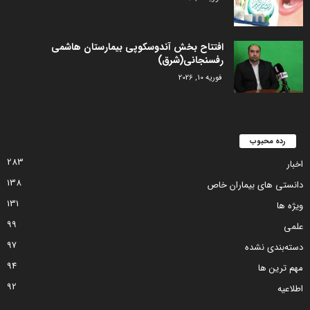
افتتاح بخش آندوسکوپی بیمارستان هاشمی
رفسنجانی(شرق)
فوریه 10, 2026
رده محبوب
283
اخبار
138
دانستی های بیماران خاص
131
ویژه ها
99
علمی
97
دسته‌بندی نشده
94
مهم ترین ها
92
اطلاعیه