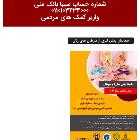
شماره حساب سیبا بانک ملی
0110103434000
واریز کمک های مردمی
همایش پیش گیری از سرطان های زنان