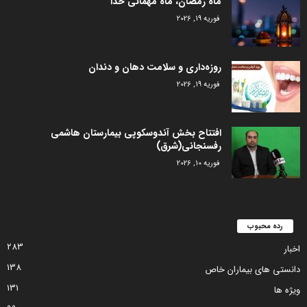
ماه رمضان، ماه مهمانی خدا
فوریه 19, 2026
روزه‌داری و سلامت دهان و دندان
فوریه 19, 2026
افتتاح بخش آندوسکوپی بیمارستان هاشمی
رفسنجانی(شرق)
فوریه 10, 2026
رده محبوب
283
اخبار
138
دانستی های بیماران خاص
131
ویژه ها