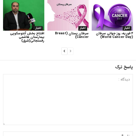
اخبار
اخبار
اخبار
۴ فوریه، روز جهانی سرطان
سرطان پستان (Breast
افتتاح بخش آندوسکوپی
(World Cancer Day)
Cancer)
بیمارستان هاشمی
رفسنجانی(شرق)
پاسخ ترک