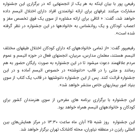
رفیعی پور با بیان اینکه به هر یک از انجمن‎هایی که در برگزاری این جشنواره
مشارکت می‎کنند غرفه‎ای برای ارائه توانمندی افراد دارای اختلال اتیسم داده
خواهد شد، گفت: « اتاقی برای ارائه مشاوره از سوی یک فوق تخصص مغز و
اعصاب کودکان و یک روانشناس به خانواده‎ها در این جشنواره در نظر گرفته
شده است».
رفیعی‎پور گفت: «از تمامی خانواده‎های که دارای کودکان اختلال طیف‎های مختلف
اتیسم هستند، معلمان مدارس، مربیان، انجمن‎های فعال در حوزه اتیسم و عموم
مردم علاقه‎مند دعوت می‎شود تا در این جشنواره به صورت رایگان حضور به هم
رسانند و متنی را در قالب «دل‎نوشته» در خصوص اتیسم آماده و در این
جشنواره قرائت کنند. پس از این جشنواره دل‎نوشته‎ها در قالب یک کتاب از سوی
بنیاد امور بیماری‎های خاص منتشر خواهد شد».
این جشنواره با برگزاری برنامه های مفرحی از سوی هنرمندان کشور برای
کودکان و خانواده‎های اتیسم همراه خواهد بود.
این جشنواره روز شنبه ۲۵ آبان ماه ساعت ۱۳:۳۰ در مرکز همایش‌های بین
المللی رایزن در منطقه نیاوران، محله کاشانک تهران برگزار خواهد شد.