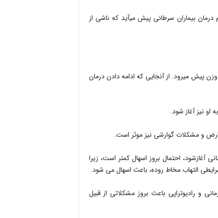
همچنین بی اشتهایی هم یکی از مشکلات شایعی است که در هنگام درمان بیماران سرطانی پیش می‎آید که ناشی از
گاهی داروها باعث بی اشتهایی بیمار می‎شود و بیمار به سمت کاهش وزن پیش می‎رود. از آنجایی که ادامه دادن درمان
عوارض و مشکلات گوارشی نیز موثر است.
ری‎های محوطه شکم، اگر قبل از جراحی، رادیوتراپی یا شیمی‎درمانی آغازشود، احتمال بروز اسهال کمتر است، زیرا
رایطی التهاب مخاط روده، باعث اسهال می شود.
 انتخاب روش درمان هم‎زمان شیمی درمانی و رادیوتراپی باعث بروز مشکلاتی از قبیل