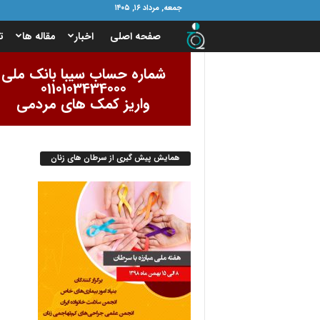
جمعه, مرداد ۱۶, ۱۴۰۵
ب
صفحه اصلی
اخبار
مقاله ها
ت
ن
شماره حساب سیبا بانک ملی
0110103434000
ی
واریز کمک های مردمی
ا
همایش پیش گیری از سرطان های زنان
د
ا
م
و
ر
ب