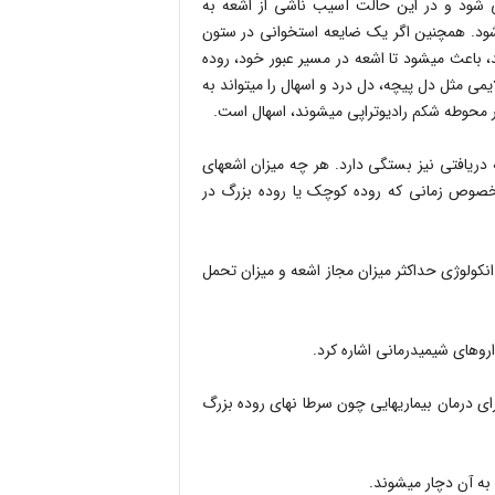
اپی شود و در این حالت آسیب ناشی از اشعه به
د، می‎تواند باعث بروز اسهال شود. همچنین اگر یک ضایعه استخوانی در ستون
فقرات کمری یا قسمت انتهای ستون فقرات سینه‎ای وجود داشته باشد، باعث می‎شود تا اشعه در مسیر عبور خود، روده
باریک را نیز تحت تأثیر قرار دهد و التهاب ایجاد کند که این التهاب علایمی مثل دل پیچه، دل درد و اسهال را می‎تواند به
مشکل اسهال بیماران در حین درمان، به تعداد جلسات و مقدار اشعه دریافتی نیز بستگی دارد. هر چه میزان اشعه‎ای
 بافت مورد نظر در محوطه شکم دریافت می‎کند بیشتر باشد، به‎خصوص زمانی که روده کوچک یا روده بزرگ در
کولوژی حداکثر میزان مجاز اشعه و میزان تحمل
عوارض اصلی دسته‎ای از داروهای شیمی‎درمانی که موثرترین داروها برای درمان بیماری‎هایی چون سرطا ن‎های روده بزرگ
به آن دچار میشوند.