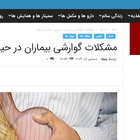
غذیه
زندگی سالم
دارو ها و مکمل ها
سمینار ها و همایش ها
رو
خانه
اخبار
مشکلات گوارشی بیماران در حین درمان سرطان
اخبار
علمی
مقاله ها
ویژه ها
مشکلات گوارشی بیماران در حی
توسط
بنیاد
-
دسامبر 18, 2019
21022
0