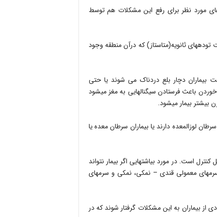
وهای مورد نظر برای رفع این مشکلات هم توسط
درصورتی که رادیوتراپی به علت تودههای ناحیه قفسه سینه یا به علت توده‎های ثانویه(متاستاز) که درآن منطقه وجود
ت بیماران دچار بلع دردناک می شوند یا حتی
احساس سوزش سر دل پیدا می کنند و این درد و سوزش هنگام غذا خوردن باعث فرستادن سیگنالهایی به مغز می‎شود
تر بیمار می‎شود.
هایی می‎شود. مثل بیمارانی که سرطان لوزالمعده دارند یا بیماران سرطان معده یا
کبدی از بی‎اشتهایی شکایت دارند، مشکلات گوارشی با دارو درمانی قابل کنترل است. در مورد بی‎اشتهایی اگر بیمار نتواند
ل سرمهای معمولی قندی – نمکی، نمکی و سرمهای
از بیماران به این مشکلات گرفتار شوند که در