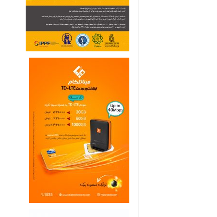
ی
م
ا
ر
ی
ه
ا
ی
خ
ا