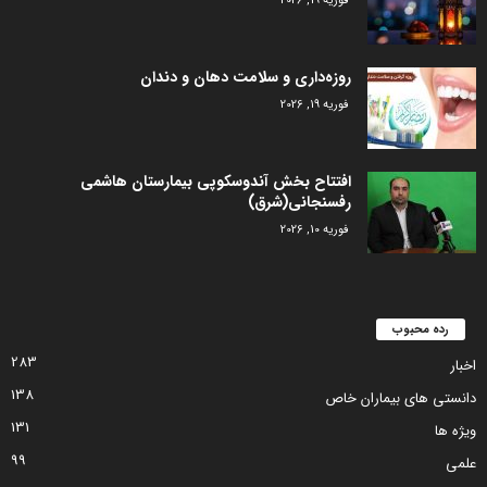
فوریه 19, 2026
روزه‌داری و سلامت دهان و دندان
فوریه 19, 2026
افتتاح بخش آندوسکوپی بیمارستان هاشمی
رفسنجانی(شرق)
فوریه 10, 2026
رده محبوب
283
اخبار
138
دانستی های بیماران خاص
131
ویژه ها
99
علمی