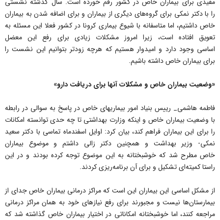
مفیدی برای بیماران خاص در کشور رقم خورده است. سال گذشته نشستی
را با دکتر نمکی برای گروه‌های دیگری از بیماران و برای اضافه شدن به بیماران
خاص داشتیم، اما متاسفانه با شیوع بیماری کرونا در کشور فعلا این مسئله به
تعویق افتاده است، زیرا امروز مشکلات زیادی برای رفع این معضل
اساسی وجود دارد و امیدوار هستیم که هرچه زودتر بتوانیم این نشست را
برای بیماران خاص داشته باشیم.
«وضعیت بیماران خاص و مشکلات آنها برای دریافت دارو»
فاطمه هاشمی_ رییس بنیاد امور بیماریهای خاص در پاسخ به سوالی در رابطه
با وضعیت بیماران خاص و اینکه وزارت بهداشتی تا چه حدی توانسته امکانات
را برای این بیماران فراهم کند، بیان کرد: اوایل اسفندماه تماسی با دکتر سعید
نمکی- وزیر بهداشت و همچنین دکتر زالی داشتم و موضوع بیماران
خاص مطرح شد که خوشبختانه به این موضوع توجه کرده بودند و در این
راستا کمیته‌ای تشکیل و برای آن برنامه‌ریزی کردند.
از مشکل اساسی این بیماران این است که مراکز درمانی بیماران خاص جدای از
بیمارستان‌ها نیست و مجبورند برای رفع نیازهای خود به همان مراکز درمانی
مراجعه کنند، اما خوشبختانه امکاناتی در اختیار بیماران خاص گذاشته شد که