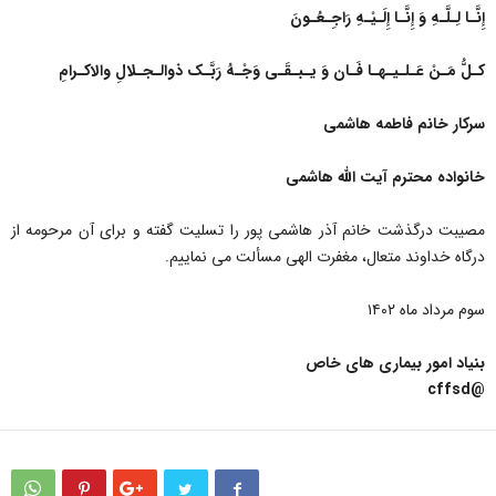
إِنَّـا لِـلَّـهِ وَ إِنَّـا إِلَـیْـهِ رَاجِـعُـونَ
کـلُّ مَـنْ عَـلـیـهـا فَـان وَ یـبـقَـی وَجْـهُ رَبَّـک ذوالـجـلالِ والاکـرامِ
سرکار خانم فاطمه هاشمی
خانواده محترم آیت الله هاشمی
مصیبت درگذشت خانم آذر هاشمی پور را تسلیت گفته و برای آن مرحومه از
درگاه خداوند متعال، مغفرت الهی مسألت می نماییم.
سوم مرداد ماه ۱۴۰۲
بنیاد امور بیماری های خاص
@cffsd