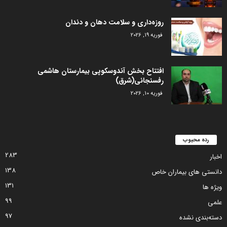
روزه‌داری و سلامت دهان و دندان
فوریه 19, 2026
افتتاح بخش آندوسکوپی بیمارستان هاشمی
رفسنجانی(شرق)
فوریه 10, 2026
رده محبوب
283
اخبار
138
دانستی های بیماران خاص
131
ویژه ها
99
علمی
97
دسته‌بندی نشده