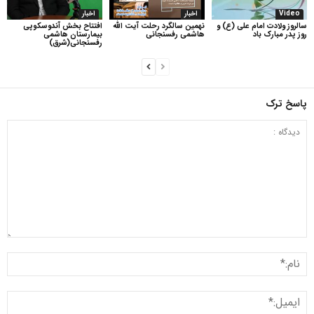
Video
اخبار
اخبار
سالروز ولادت امام علی (ع) و
نهمین سالگرد رحلت آیت الله
افتتاح بخش آندوسکوپی
روز پدر مبارک باد
هاشمی رفسنجانی
بیمارستان هاشمی
رفسنجانی(شرق)
پاسخ ترک