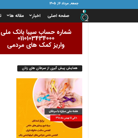
جمعه, مرداد ۱۶, ۱۴۰۵
ب
صفحه اصلی
اخبار
مقاله ها
ت
ن
شماره حساب سیبا بانک ملی
0110103434000
ی
واریز کمک های مردمی
ا
همایش پیش گیری از سرطان های زنان
د
ا
م
و
ر
ب