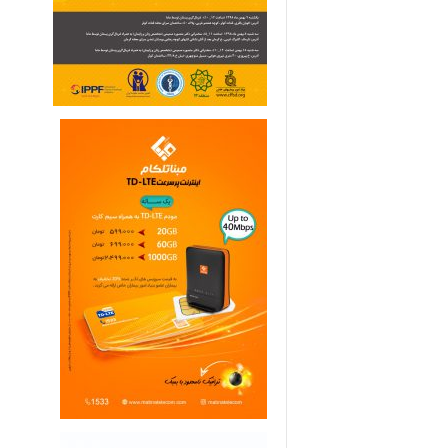
ی
م
ا
ر
ی
ه
ا
ی
خ
ا