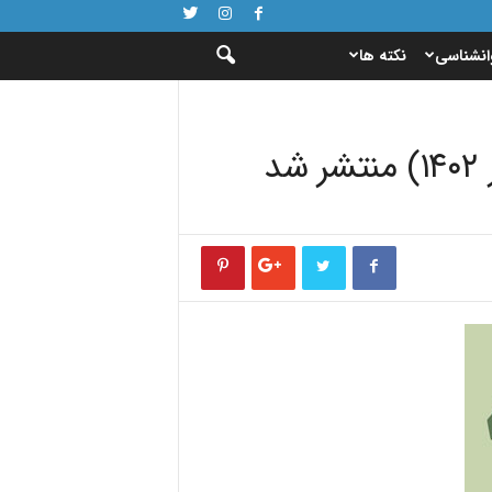
انشناسی
نکته ها