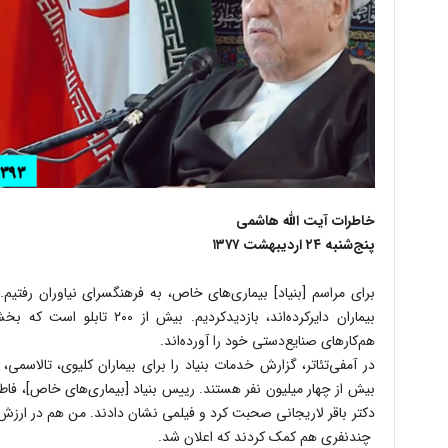
خاطرات آیت الله هاشمی
پنج‌شنبه ۲۴ اردیبهشت ۱۳۷۷
براى مراسم [بنیاد] بیماری‌هاى خاص، به فرهنگسراى نیاوران رفتیم. 
بیماران دایرکرده‌اند، بازدیدکرد
هم‌کارهاى صنایع‌دستى خود را آورده‌اند.
در آمفى‌تئاتر، گزارش خدمات بنیاد را براى بیماران کلیوى، تالاسمى
بیش از چهار میلیون نفر هستند. رییس بنیاد [بیماری‌های خاص]، فا
دکتر باقر لاریجانى صحبت کرد و فیلمى نشان دادند. من هم در ارز
چندنفرى هم‌ کمک‌ کردند که اعلان شد.