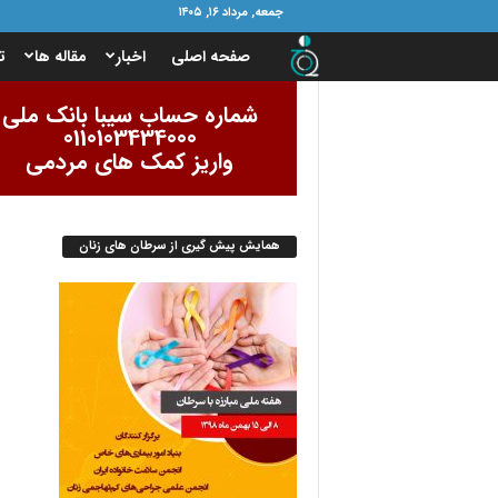
جمعه, مرداد ۱۶, ۱۴۰۵
ب
صفحه اصلی
اخبار
مقاله ها
ت
ن
شماره حساب سیبا بانک ملی
0110103434000
ی
واریز کمک های مردمی
ا
همایش پیش گیری از سرطان های زنان
د
ا
م
و
ر
ب