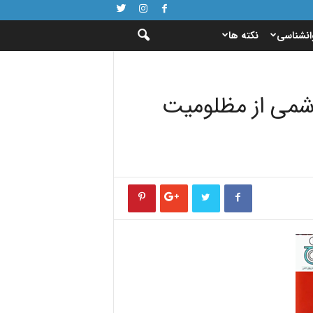
انشناسی
نکته ها
له هاشمی از مظلومیت