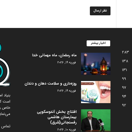
اخبار بیشتر
283
ماه رمضان، ماه مهمانی خدا
138
فوریه 19, 2026
131
99
روزه‌داری و سلامت دهان و دندان
97
فوریه 19, 2026
بنیاد 
94
است که
92
خاص و 
افتتاح بخش آندوسکوپی
می‌نمای
بیمارستان هاشمی
رفسنجانی(شرق)
تماس با
فوریه 10, 2026