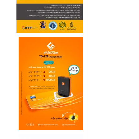
ی
م
ا
ر
ی
ه
ا
ی
خ
ا