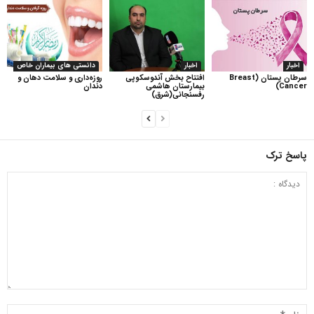
اخبار
اخبار
دانستی های بیماران خاص
سرطان پستان (Breast
افتتاح بخش آندوسکوپی
روزه‌داری و سلامت دهان و
Cancer)
بیمارستان هاشمی
دندان
رفسنجانی(شرق)
پاسخ ترک