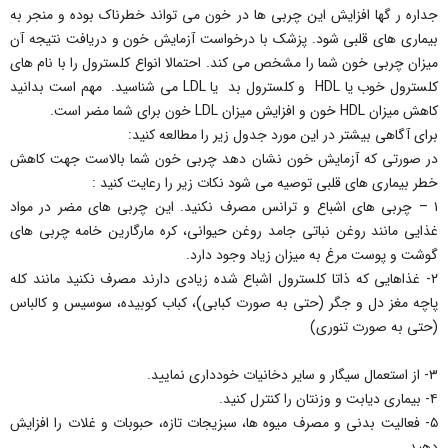
جداره ر گها افزایش این چربی ها در خون می تواند خطرناک بوده و منجر به
بیماری های قلبی شود. پزشک با درخواست آزمایش خون و دریافت نتیجه آن
میزان چربی خون شما را مشخص می کند. احتمالا انواع کلسترول را با نام های
کلسترول خوب یا HDL و کلسترول بد یا LDL می شناسید. مهم است بدانید
کاهش میزان HDL خون و افزایش میزان LDL خون برای شما مضر است.
برای آگاهی بیشتر در این مورد جدول زیر را مطالعه کنید:
در صورتی که آزمایش خون نشان دهد چربی خون شما بالاست جهت کاهش
خطر بیماری های قلبی توصیه می شود نکات زیر را رعایت کنید :
۱ – چربی های اشباع و ترانس مصرف نکنید. این چربی های مضر در مواد
غذایی مانند روغن نباتی جامد روغن حیوانی، کره مارگارین خامه چربی های
گوشت و پوست مرغ به میزان زیاد وجود دارد.
۲- غذاهایی که ذاتا کلسترول اشباع شده زیادی دارند مصرف نکنید مانند کله
پاچه مغز دل و جگر (حتی به صورت کبابی)، کباب کوبیده، سوسیس و کالباس
(حتی به صورت تنوری)
۳- از استعمال سیگار و سایر دخانیات خودداری نمایید.
۴- بیماری دیابت و وزنتان را کنترل کنید.
۵- فعالیت بدنی و مصرف میوه ها، سبزیجات تازه، حبوبات و غلات را افزایش
دهید.