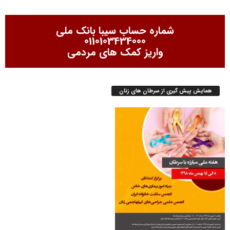
شماره حساب سیبا بانک ملی
0110103434000
واریز کمک های مردمی
همایش پیش گیری از سرطان های زنان