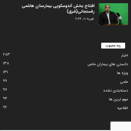
افتتاح بخش آندوسکوپی بیمارستان هاشمی
رفسنجانی(شرق)
فوریه 10, 2026
رده محبوب
283
اخبار
138
دانستی های بیماران خاص
131
ویژه ها
99
علمی
97
دسته‌بندی نشده
94
مهم ترین ها
92
اطلاعیه