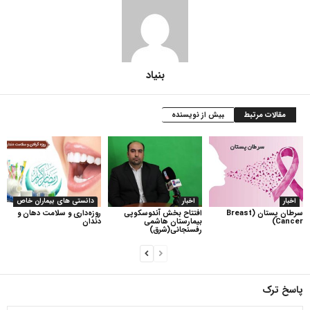
بنیاد
مقالات مرتبط
بیش از نویسنده
اخبار
اخبار
دانستی های بیماران خاص
سرطان پستان (Breast
افتتاح بخش آندوسکوپی
روزه‌داری و سلامت دهان و
Cancer)
بیمارستان هاشمی
دندان
رفسنجانی(شرق)
پاسخ ترک