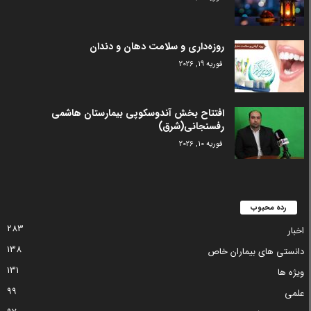
روزه‌داری و سلامت دهان و دندان
فوریه 19, 2026
افتتاح بخش آندوسکوپی بیمارستان هاشمی
رفسنجانی(شرق)
فوریه 10, 2026
رده محبوب
283
اخبار
138
دانستی های بیماران خاص
131
ویژه ها
99
علمی