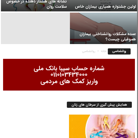
نشانه های هشدار دهنده در خصوص
اولین جشنواره همیاری بیماران خاص
سلامت روان
عمده مشکلات روانشناختی بیماران
هموفیلی چیست؟
روانشناسی
خانه
روانشناسی
شماره حساب سیبا بانک ملی
0110103434000
واریز کمک های مردمی
همایش پیش گیری از سرطان های زنان