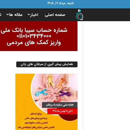
شنبه, مرداد ۱۷, ۱۴۰۵
ب
صفحه اصلی
اخبار
مقاله ها
ت
ن
شماره حساب سیبا بانک ملی
0110103434000
ی
واریز کمک های مردمی
ا
همایش پیش گیری از سرطان های زنان
د
ا
م
و
ر
ب