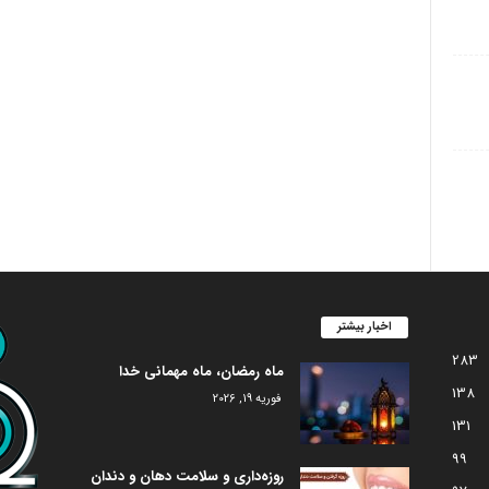
اخبار بیشتر
283
ماه رمضان، ماه مهمانی خدا
138
فوریه 19, 2026
131
99
روزه‌داری و سلامت دهان و دندان