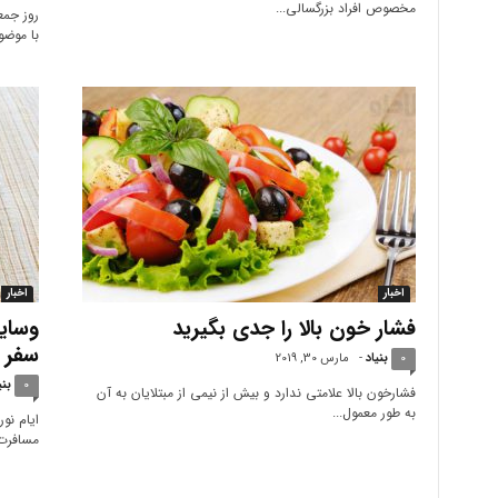
مخصوص افراد بزرگسالی...
روز جم
با موضو
اخبار
اخبار
فشار خون بالا را جدی بگیرید
وسایل
سفر
0
بنیاد
-
مارس 30, 2019
0
بنی
فشارخون بالا علامتی ندارد و بیش از نیمی از مبتلایان به آن
به طور معمول...
ایام نو
مسافرت 