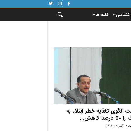
انشناسی
نکته ها
 الگوی تغذیه خطر ابتلاء به
درصد کاهش...
اد
-
اکتبر 28, 2019