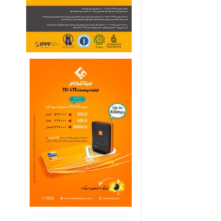
ی
م
ا
ر
ی
ه
ا
ی
خ
ا