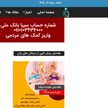
شنبه, مرداد ۱۷, ۱۴۰۵
ب
صفحه اصلی
اخبار
مقاله ها
ت
ن
شماره حساب سیبا بانک ملی
0110103434000
ی
واریز کمک های مردمی
ا
همایش پیش گیری از سرطان های زنان
د
ا
م
و
ر
ب