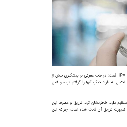
دکتر مینو محرز – رییس مرکز تحقیقات ایدز ایران در خصوص واکسن HPV گفت: در طب عفونی بر پیشگیری بیش از
وصا در مورد ویروس HPV که در صورت انتقال به افراد دیگر، آنها را گرفتار کرده و قابل
ان دهانه رحم رابطه مستقیم دارد، خاطرنشان کرد: تزریق و مصرف این
ضرورت تزریق آن ثابت شده است؛ چراکه این