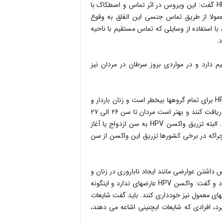
رییس مرکز تحقیقات ایدز ایران درخصوص راههای انتقال ویروس HPV گفت: این ویروس در اثر تماس و اصطکاک با
عمولا از طریق تماس جنسی این اتفاق به وقوع
با استفاده از وسایلی که تماس مستقیم با ناحیه
.
حم ارتباط مستقیم دارد و در مواردی بروز سرطان در مردان نیز
این فوق تخصص بیماریهای عفونی خاطرنشان کرد: تزریق واکسن HPV برای تمام گروهها بیخطر است و زنان باردار و
شیرده، پس از طی دوره بارداری و شیردهی میتوانند این واکسن را دریافت کنند و بهتر است مردان تا سن ٢۶ الی ٢٧
سالگی و زنان تا سن ٣۵ الی ۴٠ سالگی این واکسن را دریافت کنند. البته تزریق واکسن HPV به سن ازدواج یا آغاز
 چراکه در برخی کشورها تزریق این واکسن از سن
داشتن عوارضی مانند ایجاد ناباروری در زنان و
تضعیف سیستم ایمنی آنها به واسطه تزریق این واکسن را تکذیب کرد و گفت: واکسن HPV عارضهای ندارد و اینگونه
های معمول نیز خودداری کنند. باید گفت شایعات
، افرادی که شایعات ایچنینی اشاعه می دهند،