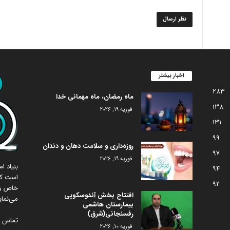
اخبار بیشتر
283
ماه رمضان، ماه مهمانی خدا
138
فوریه 19, 2026
131
99
روزه‌داری و سلامت دهان و دندان
97
فوریه 19, 2026
بنیاد 
94
است که
92
خاص و 
افتتاح بخش آندوسکوپی
می‌نمای
بیمارستان هاشمی
رفسنجانی(شرق)
تماس با
فوریه 10, 2026