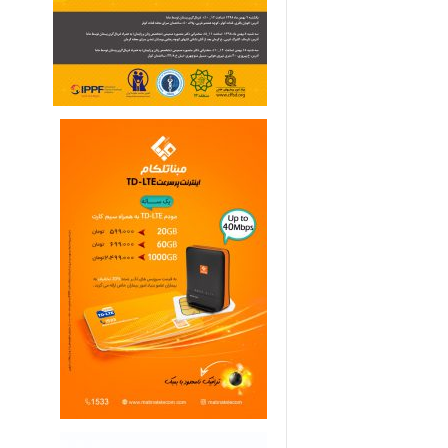
ی
م
ا
ر
ی
ه
ا
ی
خ
ا