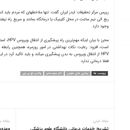
رییس مرکز تحقیقات ایدز ایران گفت: تنها ملاحظهای که مردم باید ا
ربع الی نیم ساعت در محل کلینیک یا درمانگاه بمانند و سریع راه نیفتند
وجود دارد.
محرز با بی
است، افزود: رعایت نکات بهداشتی در امور روزمره، همچنین راب
HPV از انتقال ویروس به بدن پیشگیری میکند و باید تاکید کرد در 
فعلا درمانی ندارد.
برچسب ها
بیماری های عفونی
دکتر مینو محرز
واکسن اچ پی وی
مقاله قبلی
مقاله ب
تشریح خدمات درمانی دانشگاه علوم پزشکی
وعده‌