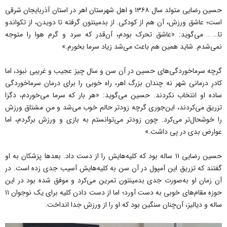
حسین رضایی متولد سال ۱۳۶۸ و اهل شهرستان اهر در استان آذربایجان شرقی
است؛ عاشق ورزش، آن هم از کودکی. از بدمینتون گرفته تا دویدن، از تکواندو
تا… . می‌گوید: «عاشق تحرک بودم، آن‌قدر که سرد و گرم هوا را متوجه
نمی‌شدم. شاید همین هم باعث می‌شد زیاد سرما بخورم.»
گرچه سرماخوردگی‌های حسین در آن سن و سال چیز عجیب و غریبی نبود، اما
کادرِ درمانی شهر نه ‌چندان بزرگ اهر، راه خوبی را برای درمان سرماخوردگی
ساده او انتخاب نکردند. حسین می‌گوید: «هر بار که سرما می‌خوردم، دگزا
تزریق می‌کردند، این‌جوری گرچه زودتر حالم خوب می‌شد و منِ مشتاق ورزش
را خوشحال‌تر می‌کرد. چون زودتر می‌توانستم به بازی و ورزش برگردم، اما
عوارض بدی در پی داشت.»
حسین رضایی ۱۱ ساله بود که کلیه‌هایش را از دست داد. بعدها پزشکان به او
گفتند که تزریق این آمپول در آن سن به کلیه‌هایش آسیب جدی زده است. در
آن زمان او به‌صورت جدی بدمینتون تمرین می‌کرد و موفق شده بود در این
حوزه مقام‌های خوبی به دست آورد؛ اما از دست دادن کلیه برای یک نوجوان ۱۱
ساله و دیالیز، آن‌چنان سنگین بود که او را از ورزش جدا انداخت.