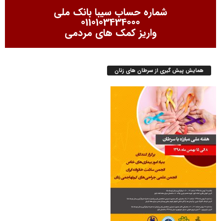
شماره حساب سیبا بانک ملی
0110103434000
واریز کمک های مردمی
همایش پیش گیری از سرطان های زنان