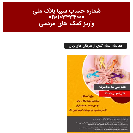
شماره حساب سیبا بانک ملی
0110103434000
واریز کمک های مردمی
همایش پیش گیری از سرطان های زنان