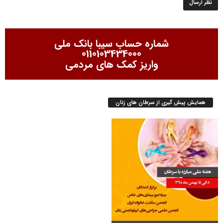
شماره حساب سیبا بانک ملی
0110103434000
واریز کمک های مردمی
همایش پیش گیری از سرطان های زنان