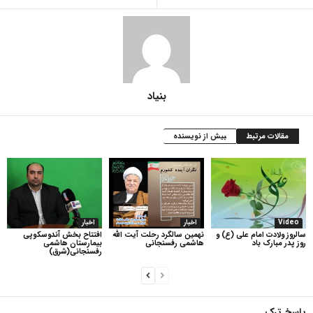
بنیاد
مقالات مرتبط
بیش از نویسنده
Video
اخبار
اخبار
سالروز ولادت امام علی (ع) و
نهمین سالگرد رحلت آیت الله
افتتاح بخش آندوسکوپی
روز پدر مبارک باد
هاشمی رفسنجانی
بیمارستان هاشمی
رفسنجانی(شرق)
پاسخ ترک