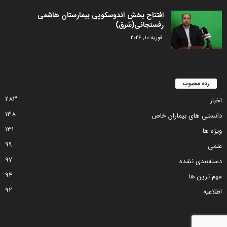
افتتاح بخش آندوسکوپی بیمارستان هاشمی
رفسنجانی(شرق)
فوریه 10, 2026
رده محبوب
283
اخبار
138
دانستی های بیماران خاص
131
ویژه ها
99
علمی
97
دسته‌بندی نشده
94
مهم ترین ها
92
اطلاعیه