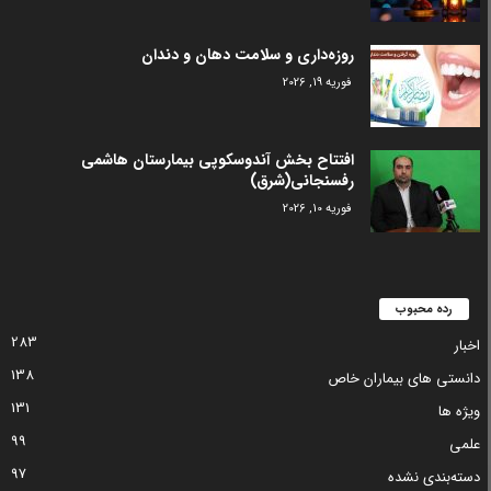
روزه‌داری و سلامت دهان و دندان
فوریه 19, 2026
افتتاح بخش آندوسکوپی بیمارستان هاشمی
رفسنجانی(شرق)
فوریه 10, 2026
رده محبوب
283
اخبار
138
دانستی های بیماران خاص
131
ویژه ها
99
علمی
97
دسته‌بندی نشده