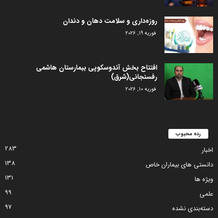
روزه‌داری و سلامت دهان و دندان
فوریه 19, 2026
افتتاح بخش آندوسکوپی بیمارستان هاشمی
رفسنجانی(شرق)
فوریه 10, 2026
رده محبوب
283
اخبار
138
دانستی های بیماران خاص
131
ویژه ها
99
علمی
97
دسته‌بندی نشده