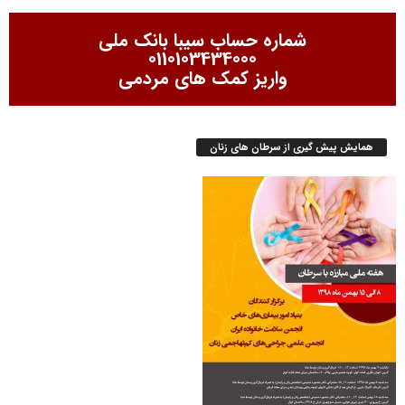
شماره حساب سیبا بانک ملی
0110103434000
واریز کمک های مردمی
همایش پیش گیری از سرطان های زنان