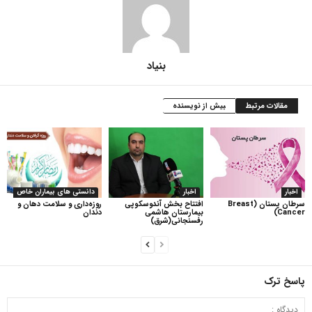
بنیاد
مقالات مرتبط
بیش از نویسنده
اخبار
اخبار
دانستی های بیماران خاص
سرطان پستان (Breast
افتتاح بخش آندوسکوپی
روزه‌داری و سلامت دهان و
Cancer)
بیمارستان هاشمی
دندان
رفسنجانی(شرق)
پاسخ ترک