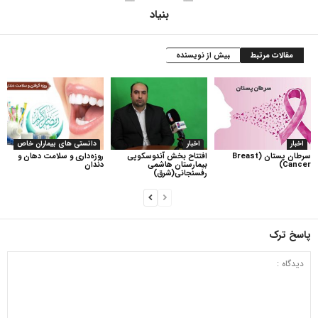
بنیاد
مقالات مرتبط
بیش از نویسنده
اخبار
اخبار
دانستی های بیماران خاص
سرطان پستان (Breast
افتتاح بخش آندوسکوپی
روزه‌داری و سلامت دهان و
Cancer)
بیمارستان هاشمی
دندان
رفسنجانی(شرق)
پاسخ ترک