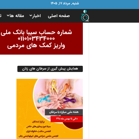
شنبه, مرداد ۱۷, ۱۴۰۵
ب
صفحه اصلی
اخبار
مقاله ها
ت
ن
شماره حساب سیبا بانک ملی
0110103434000
ی
واریز کمک های مردمی
ا
همایش پیش گیری از سرطان های زنان
د
ا
م
و
ر
ب