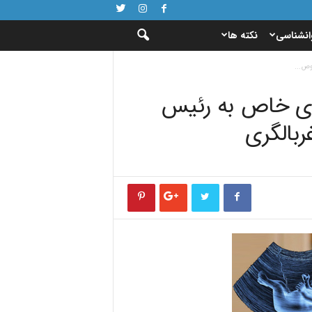
انشناسی
نکته ها
وص...
های خاص به رئیس
بالگری