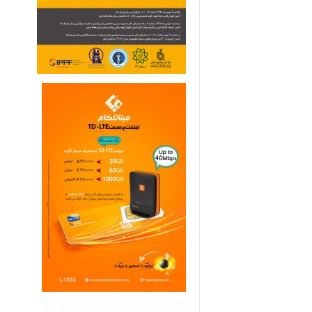
ی
م
ا
ر
ی
ه
ا
ی
خ
ا