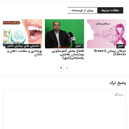
مقالات مرتبط
بیش از نویسنده
اخبار
اخبار
دانستی های بیماران خاص
سرطان پستان (Breast
افتتاح بخش آندوسکوپی
روزه‌داری و سلامت دهان و
Cancer)
بیمارستان هاشمی
دندان
رفسنجانی(شرق)
پاسخ ترک