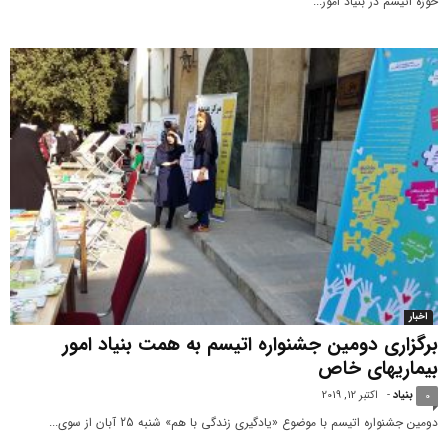
حوزه اتیسم در بنیاد امور...
اخبار
برگزاری دومین جشنواره اتیسم به همت بنیاد امور
بیماری‎های خاص
بنیاد
-
اکتبر 12, 2019
0
دومین جشنواره اتیسم با موضوع «یادگیری زندگی با‎ هم» شنبه 25 آبان از سوی...