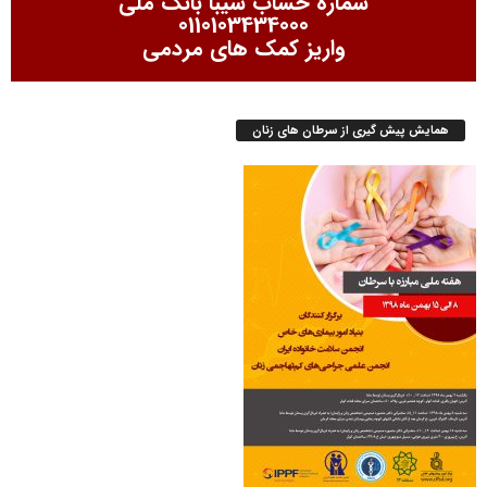
شماره حساب سیبا بانک ملی
0110103434000
واریز کمک های مردمی
همایش پیش گیری از سرطان های زنان