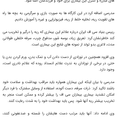
های مبارزه و کنترل این بیماری برای خود و فرزندشان آشنا شود.
مدرسی اضافه کرد:در این کارگاه ها به صورت بازی و سرگرمی به بچه ها راه
های تقویت ریه، تخلیه خلط از ریه، فیزیوتراپی و غیره را آموزش دادیم.
رییس بنیاد سی اف ایران درباره علائم این بیماری که ریه را درگیر و تخریب می
کند خاطرنشان کرد: تعریق زیاد، بوسه شور، مدفوع چرب، سرفه خلطی طولانی
مدت، لاغری بدو تولد از نمونه های شایع این بیماری است.
وی افزود:همچنین در نوزادی از دست دادن آب و نمک بدن، ورم کردن بدن یا
حتی در برخی از نوزادان به ندرت علائم انسداد روده که علائم نادری است،
وجود دارد.
مدرسی با بیان اینکه این بیماران همواره باید مراقب بهداشت و سلامت خود
باشند تاکید کرد: ذرات سرفه، دست آلوده، استفاده از وسایل مشترک با فرد دیگر
امکان تشدید بیماری بیماران سی اف را بیشتر کرده و ممکن است منجر به
تخریب بیشتر ریه آنها شود. پس باید بهداشت خود را به شدت رعایت کنند.
وی ادامه داد: آنها باید مرتب دست هایشان را شسته و ضدعفونی کنند،