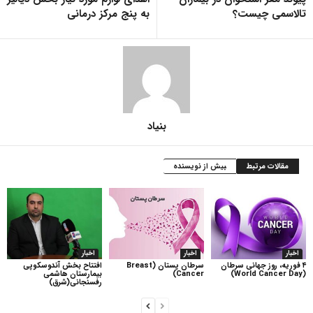
تالاسمی چیست؟
به پنج مرکز درمانی
بنیاد
مقالات مرتبط
بیش از نویسنده
اخبار
اخبار
اخبار
۴ فوریه، روز جهانی سرطان
سرطان پستان (Breast
افتتاح بخش آندوسکوپی
(World Cancer Day)
Cancer)
بیمارستان هاشمی
رفسنجانی(شرق)