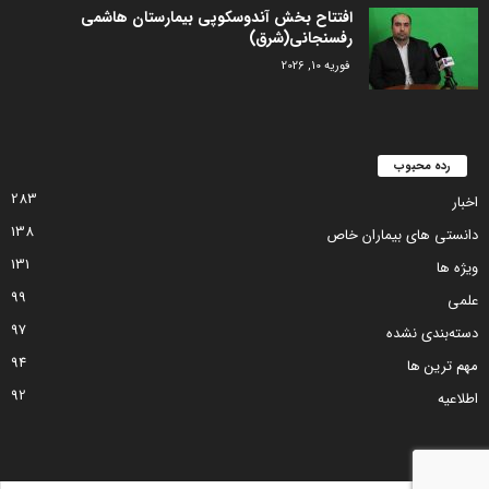
افتتاح بخش آندوسکوپی بیمارستان هاشمی
رفسنجانی(شرق)
فوریه 10, 2026
رده محبوب
283
اخبار
138
دانستی های بیماران خاص
131
ویژه ها
99
علمی
97
دسته‌بندی نشده
94
مهم ترین ها
92
اطلاعیه