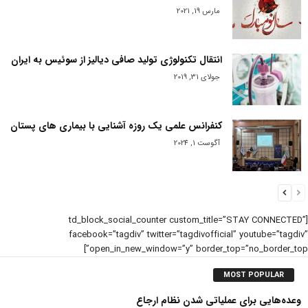
مارس 19, 2021
انتقال تکنولوژی تولید صافی دیالیز از سوئیس به ایران
جولای 31, 2019
کنفرانس علمی یک روزه آشنایی با بیماری های پستان
آگوست 1, 2024
[td_block_social_counter custom_title=”STAY CONNECTED”
facebook=”tagdiv” twitter=”tagdivofficial” youtube=”tagdiv
open_in_new_window=”y” border_top=”no_border_top”
MOST POPULAR
وعده‌هایی برای عملیاتی شدن نظام ارجاع