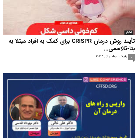
اخبار
تأیید روش درمان CRISPR برای کمک به افراد مبتلا به
بتا-تالاسمی...
بنیاد
-
نوامبر 26, 2023
0