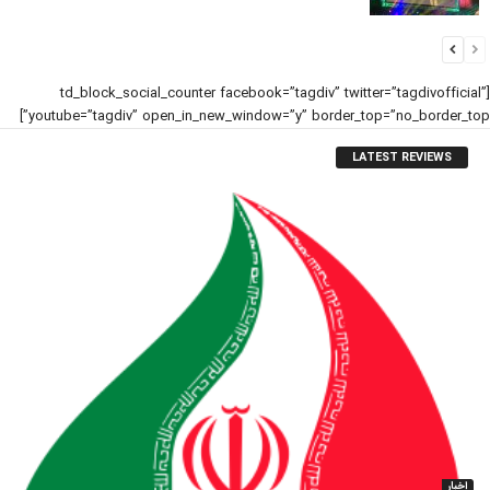
[td_block_social_counter facebook=”tagdiv” twitter=”tagdivofficial”
youtube=”tagdiv” open_in_new_window=”y” border_top=”no_border_top”]
LATEST REVIEWS
اخبار