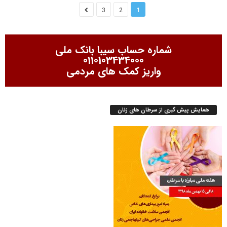
3
2
1
شماره حساب سیبا بانک ملی
0110103434000
واریز کمک های مردمی
همایش پیش گیری از سرطان های زنان