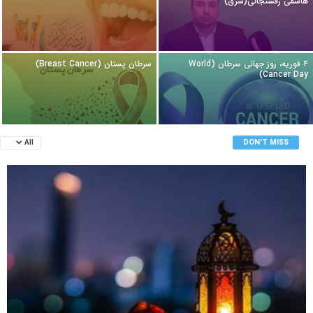
هاشمی رفسنجانی(شرق)
۴ فوریه، روز جهانی سرطان (World
سرطان پستان (Breast Cancer)
Cancer Day)
DON'T MISS
All